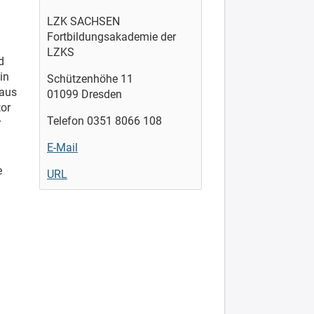
LZK SACHSEN
Fortbildungsakademie der
LZKS
d
in
Schützenhöhe 11
 aus
01099 Dresden
tor
Telefon 0351 8066 108
r
E-Mail
e
URL