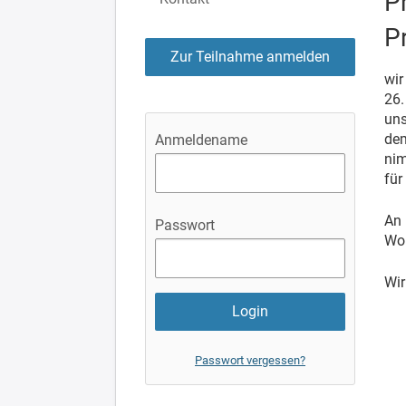
P
Pr
Zur Teilnahme anmelden
wir
26.
uns
dem
Anmeldename
nim
für
An 
Passwort
Wor
Wir
Passwort vergessen?