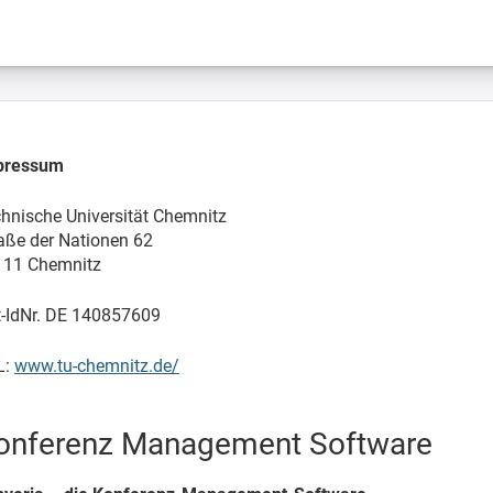
pressum
hnische Universität Chemnitz
aße der Nationen 62
111 Chemnitz
t-IdNr. DE 140857609
L:
www.tu-chemnitz.de/
onferenz Management Software