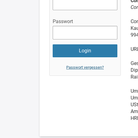
Co
Con
Passwort
Co
Kau
99
UR
Ges
Passwort vergessen?
Dip
Rai
Ums
Ums
USt
Amt
HR