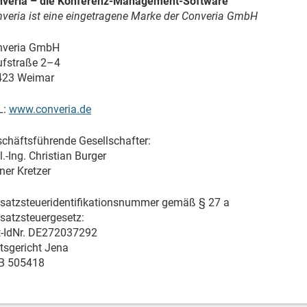
nveria – die Konferenz-Management-Software
veria ist eine eingetragene Marke der Converia GmbH
nveria GmbH
fstraße 2–4
423 Weimar
L:
www.converia.de
chäftsführende Gesellschafter:
l.-Ing. Christian Burger
ner Kretzer
atzsteueridentifikationsnummer gemäß § 27 a
atzsteuergesetz:
-IdNr. DE272037292
sgericht Jena
B 505418