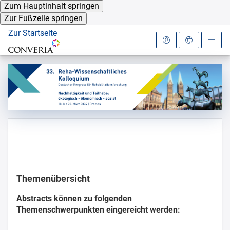
Zum Hauptinhalt springen
Zur Fußzeile springen
Zur Startseite
Startseite Anmeldung
Anmeldename
Wissenschaftliches Programm
Ticketgebühren
Passwort
Rahmenprogramm
Präsentationshinweise
Beitragseinreichung
Kurzbeitrag (Vortrag & Poster)
Themenübersicht
Passwort vergessen?
Innovationswerkstatt
Abstracts können zu folgenden
Themenschwerpunkten eingereicht werden:
Vortragssession