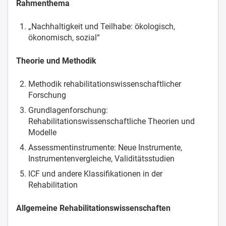
Meet-the-Experts
Rahmenthema
Diskussionsforum
„Nachhaltigkeit und Teilhabe: ökologisch,
ökonomisch, sozial“
Satellitenveranstaltung
Pre-Conference-Workshop
Theorie und Methodik
Themenübersicht
Methodik rehabilitationswissenschaftlicher
Forschung
Nachwuchsforum & Kongressstipendien
Grundlagenforschung:
Rehabilitationswissenschaftliche Theorien und
AGB
Modelle
Assessmentinstrumente: Neue Instrumente,
Instrumentenvergleiche, Validitätsstudien
ICF und andere Klassifikationen in der
Rehabilitation
Allgemeine Rehabilitationswissenschaften