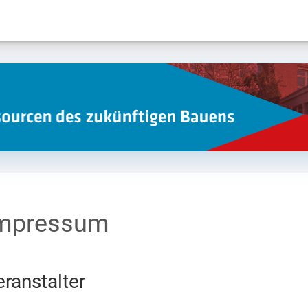
mpressum
eranstalter