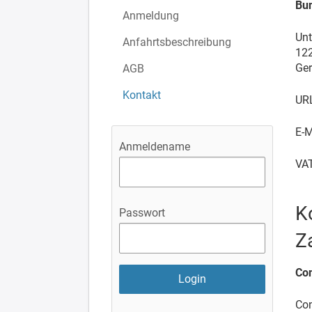
Bun
Anmeldung
Unt
Anfahrtsbeschreibung
122
Ge
AGB
Kontakt
UR
E-M
Anmeldename
VAT
K
Passwort
Z
Co
Co