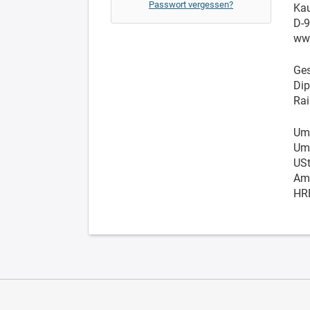
Passwort vergessen?
Kau
D-
www
Ges
Dip
Rai
Ums
Ums
USt
Amt
HR