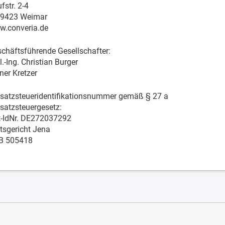
fstr. 2-4
99423 Weimar
.converia.de
chäftsführende Gesellschafter:
l.-Ing. Christian Burger
ner Kretzer
atzsteueridentifikationsnummer gemäß § 27 a
atzsteuergesetz:
-IdNr. DE272037292
sgericht Jena
B 505418