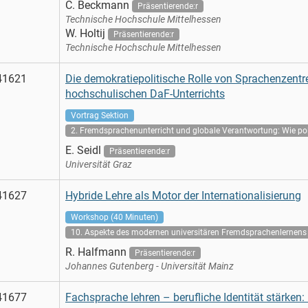
C. Beckmann
Präsentierende:r
Technische Hochschule Mittelhessen
W. Holtij
Präsentierende:r
Technische Hochschule Mittelhessen
41621
Die demokratiepolitische Rolle von Sprachenzentr
hochschulischen DaF-Unterrichts
Vortrag Sektion
2. Fremdsprachenunterricht und globale Verantwortung: Wie pol
E. Seidl
Präsentierende:r
Universität Graz
41627
Hybride Lehre als Motor der Internationalisierung
Workshop (40 Minuten)
10. Aspekte des modernen universitären Fremdsprachenlernens 
R. Halfmann
Präsentierende:r
Johannes Gutenberg - Universität Mainz
41677
Fachsprache lehren – berufliche Identität stärken