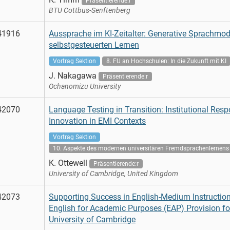
Präsentierende:r
BTU Cottbus-Senftenberg
41916
Aussprache im KI-Zeitalter: Generative Sprachmode
selbstgesteuerten Lernen
Vortrag Sektion
8. FU an Hochschulen: In die Zukunft mit KI
J. Nakagawa
Präsentierende:r
Ochanomizu University
42070
Language Testing in Transition: Institutional Resp
Innovation in EMI Contexts
Vortrag Sektion
10. Aspekte des modernen universitären Fremdsprachenlernens 
K. Ottewell
Präsentierende:r
University of Cambridge, United Kingdom
42073
Supporting Success in English-Medium Instruction
English for Academic Purposes (EAP) Provision fo
University of Cambridge