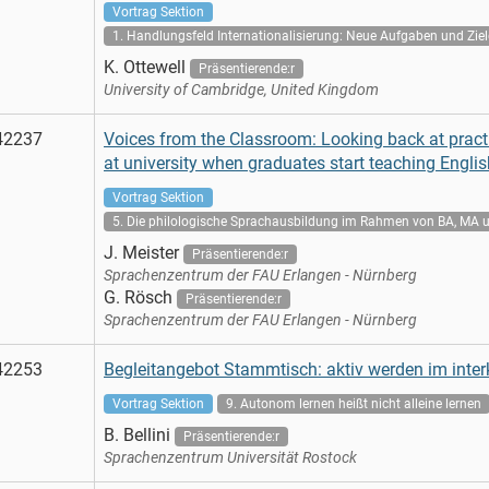
Vortrag Sektion
1. Handlungsfeld Internationalisierung: Neue Aufgaben und Zie
K. Ottewell
Präsentierende:r
University of Cambridge, United Kingdom
42237
Voices from the Classroom: Looking back at pract
at university when graduates start teaching Englis
Vortrag Sektion
5. Die philologische Sprachausbildung im Rahmen von BA, MA 
J. Meister
Präsentierende:r
Sprachenzentrum der FAU Erlangen - Nürnberg
G. Rösch
Präsentierende:r
Sprachenzentrum der FAU Erlangen - Nürnberg
42253
Begleitangebot Stammtisch: aktiv werden im interk
Vortrag Sektion
9. Autonom lernen heißt nicht alleine lernen
B. Bellini
Präsentierende:r
Sprachenzentrum Universität Rostock