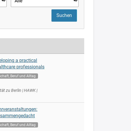
eloping a practical
althcare professionals
haft, Beruf und Alltag
t zu Berlin | HAWK |
ehrveranstaltungen:
zusammengedacht
haft, Beruf und Alltag