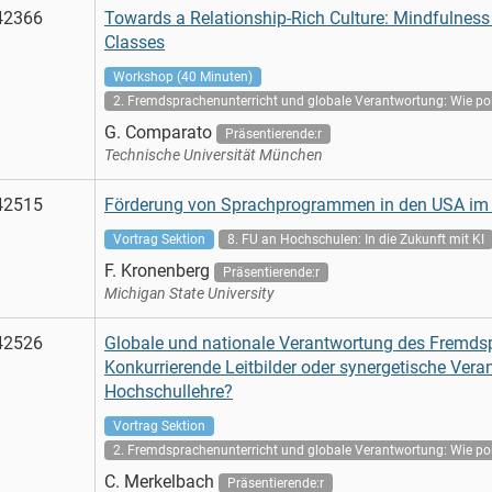
42366
Towards a Relationship-Rich Culture: Mindfulness
Classes
Workshop (40 Minuten)
2. Fremdsprachenunterricht und globale Verantwortung: Wie pol
G. Comparato
Präsentierende:r
Technische Universität München
42515
Förderung von Sprachprogrammen in den USA im Ze
Vortrag Sektion
8. FU an Hochschulen: In die Zukunft mit KI
F. Kronenberg
Präsentierende:r
Michigan State University
42526
Globale und nationale Verantwortung des Fremdsp
Konkurrierende Leitbilder oder synergetische Vera
Hochschullehre?
Vortrag Sektion
2. Fremdsprachenunterricht und globale Verantwortung: Wie pol
C. Merkelbach
Präsentierende:r