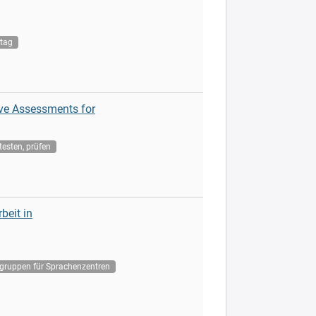
ltag
ive Assessments for
esten, prüfen
beit in
lgruppen für Sprachenzentren