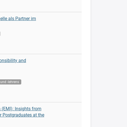
lle als Partner im
onsibility and
und -lehrens
 (EMI): Insights from
r Postgraduates at the