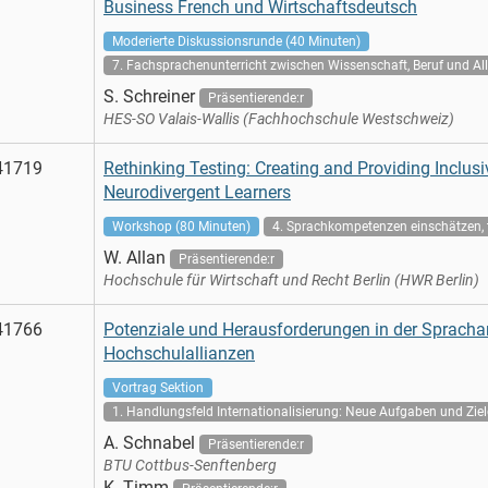
Business French und Wirtschaftsdeutsch
Moderierte Diskussionsrunde (40 Minuten)
7. Fachsprachenunterricht zwischen Wissenschaft, Beruf und Al
S. Schreiner
Präsentierende:r
HES-SO Valais-Wallis (Fachhochschule Westschweiz)
41719
Rethinking Testing: Creating and Providing Inclus
Neurodivergent Learners
Workshop (80 Minuten)
4. Sprachkompetenzen einschätzen, t
W. Allan
Präsentierende:r
Hochschule für Wirtschaft und Recht Berlin (HWR Berlin)
41766
Potenziale und Herausforderungen in der Sprachar
Hochschulallianzen
Vortrag Sektion
1. Handlungsfeld Internationalisierung: Neue Aufgaben und Zie
A. Schnabel
Präsentierende:r
BTU Cottbus-Senftenberg
K. Timm