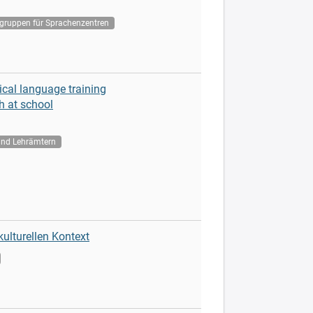
lgruppen für Sprachenzentren
ical language training
h at school
und Lehrämtern
ulturellen Kontext