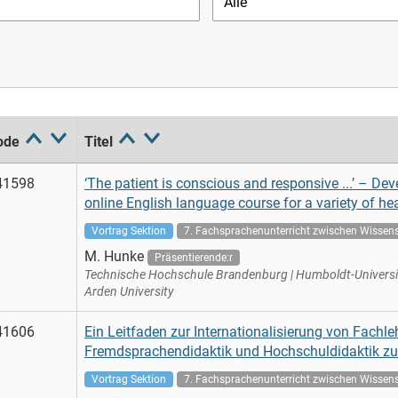
ode
Titel
41598
‘The patient is conscious and responsive ...’ – Dev
online English language course for a variety of he
Vortrag Sektion
7. Fachsprachenunterricht zwischen Wissensc
M. Hunke
Präsentierende:r
Technische Hochschule Brandenburg | Humboldt-Universitä
Arden University
41606
Ein Leitfaden zur Internationalisierung von Fachl
Fremdsprachendidaktik und Hochschuldidaktik 
Vortrag Sektion
7. Fachsprachenunterricht zwischen Wissensc