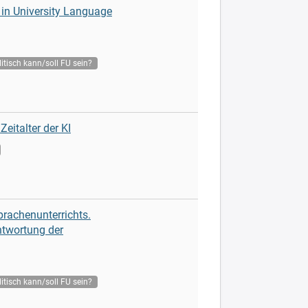
 in University Language
itisch kann/soll FU sein?
italter der KI
rachenunterrichts.
ntwortung der
itisch kann/soll FU sein?