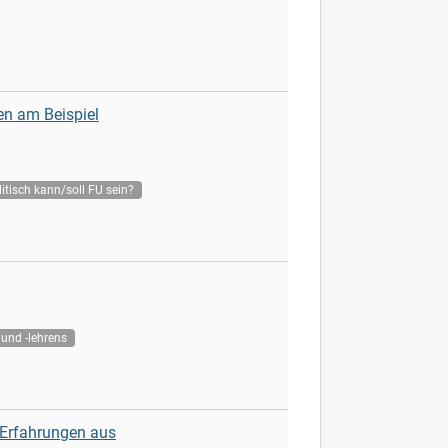
en am Beispiel
itisch kann/soll FU sein?
und -lehrens
: Erfahrungen aus